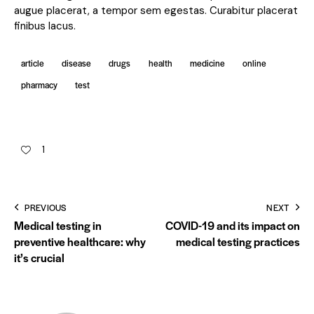
augue placerat, a tempor sem egestas. Curabitur placerat
finibus lacus.
article
disease
drugs
health
medicine
online
pharmacy
test
1
PREVIOUS
NEXT
Medical testing in
COVID-19 and its impact on
preventive healthcare: why
medical testing practices
it’s crucial