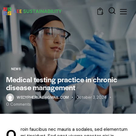
0
NEWS
Medical testing practice in chronic
disease management
WECYPHERUAE@GMAIL.COM
October 3, 2024
0
Comments
Q
roin faucibus nec mauris a sodales, sed elementum