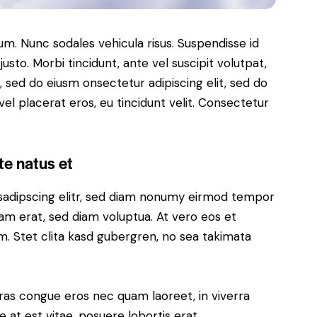
lum. Nunc sodales vehicula risus. Suspendisse id
justo. Morbi tincidunt, ante vel suscipit volutpat,
, sed do eiusm onsectetur adipiscing elit, sed do
el placerat eros, eu tincidunt velit. Consectetur
te natus et
sadipscing elitr, sed diam nonumy eirmod tempor
yam erat, sed diam voluptua. At vero eos et
. Stet clita kasd gubergren, no sea takimata
ras congue eros nec quam laoreet, in viverra
 at est vitae, posuere lobortis erat.