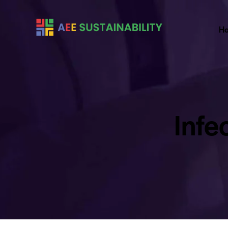
H
Infe