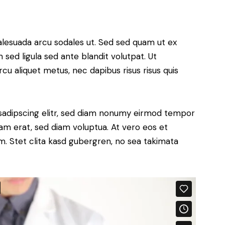
alesuada arcu sodales ut. Sed sed quam ut ex
ed ligula sed ante blandit volutpat. Ut
rcu aliquet metus, nec dapibus risus risus quis
sadipscing elitr, sed diam nonumy eirmod tempor
yam erat, sed diam voluptua. At vero eos et
. Stet clita kasd gubergren, no sea takimata