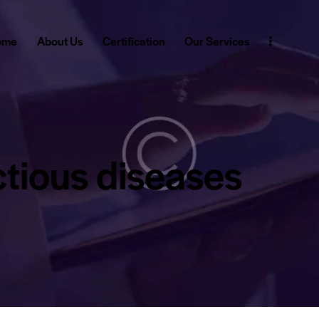
ome
About Us
Certification
Our Services
ctious diseases