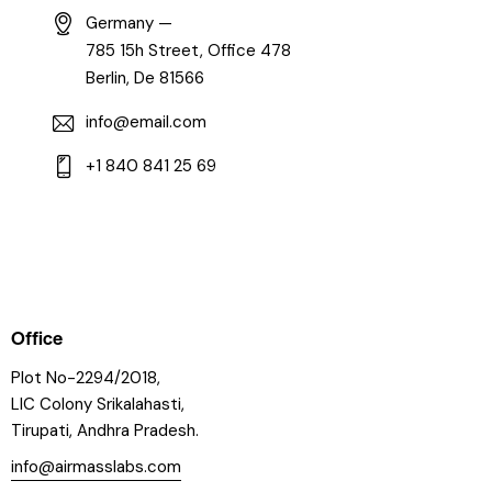
Germany —
785 15h Street, Office 478
Berlin, De 81566
info@email.com
+1 840 841 25 69
Office
Plot No-2294/2018,
LIC Colony Srikalahasti,
Tirupati, Andhra Pradesh.
info@airmasslabs.com