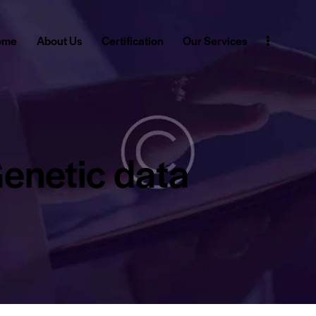
ome
About Us
Certification
Our Services
enetic data