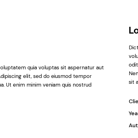
Lo
Dic
vol
odit
oluptatem quia voluptas sit aspernatur aut
Nem
. Adipiscing elit, sed do eiusmod tempor
sit 
qua. Ut enim minim veniam quis nostrud
Cli
Yea
Aut